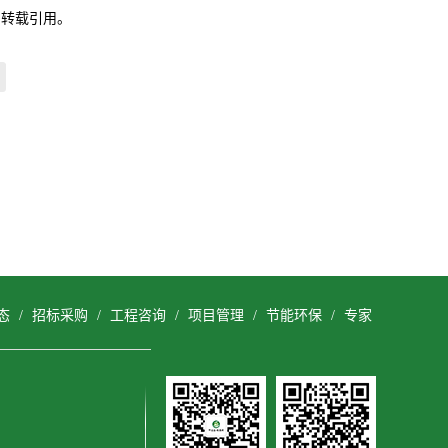
自转载引用。
态
/
招标采购
/
工程咨询
/
项目管理
/
节能环保
/
专家