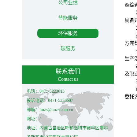
公司业绩
源综
节能服务
具备
环保服务
方完
碳服务
生产
联系我们
及职
Contact us
电话：0471-5223613
委托
投诉电话：0471-5223607
邮箱：imzs@imzs.com.cn
网址：/
地址：内蒙古自治区呼和浩特市赛罕区鄂尔