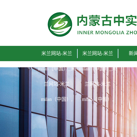
米兰网站-米兰
米兰网站-米兰
新
milan（中国）_米
milan（中国）_米
兰网站-米兰
兰网站-米兰
milan（中国）,
milan（中国）,