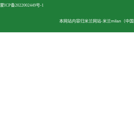
蒙ICP备2022002449号-1
本网站内容归米兰网站-米兰milan（中