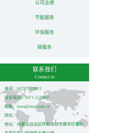
公司业绩
节能服务
环保服务
碳服务
联系我们
Contact us
电话：0471-5223613
投诉电话：0471-5223607
邮箱：imzs@imzs.com.cn
网址：/
地址：内蒙古自治区呼和浩特市赛罕区鄂尔